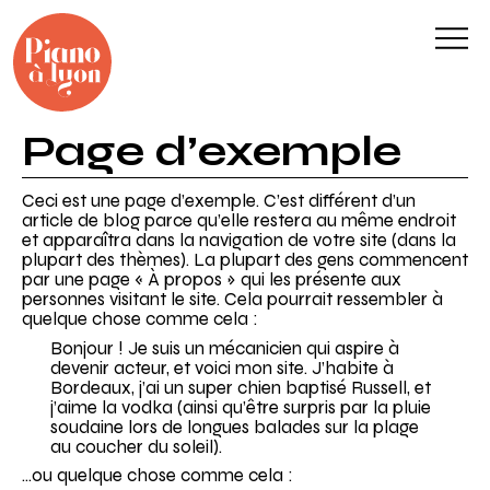
Piano à Lyon
Pr
Concerts de piano et musique de chambre à Lyon avec les p
Page d’exemple
Skip
to
content
Ceci est une page d’exemple. C’est différent d’un
article de blog parce qu’elle restera au même endroit
et apparaîtra dans la navigation de votre site (dans la
plupart des thèmes). La plupart des gens commencent
par une page « À propos » qui les présente aux
personnes visitant le site. Cela pourrait ressembler à
quelque chose comme cela :
Bonjour ! Je suis un mécanicien qui aspire à
devenir acteur, et voici mon site. J’habite à
Bordeaux, j’ai un super chien baptisé Russell, et
j’aime la vodka (ainsi qu’être surpris par la pluie
soudaine lors de longues balades sur la plage
au coucher du soleil).
…ou quelque chose comme cela :