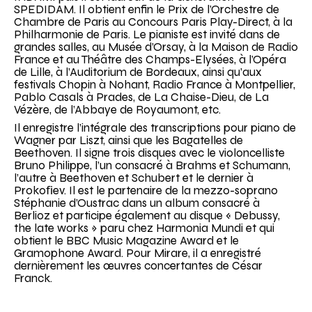
SPEDIDAM. Il obtient enfin le Prix de l’Orchestre de
Chambre de Paris au Concours Paris Play-Direct, à la
Philharmonie de Paris. Le pianiste est invité dans de
grandes salles, au Musée d’Orsay, à la Maison de Radio
France et au Théâtre des Champs-Elysées, à l’Opéra
de Lille, à l’Auditorium de Bordeaux, ainsi qu’aux
festivals Chopin à Nohant, Radio France à Montpellier,
Pablo Casals à Prades, de La Chaise-Dieu, de La
Vézère, de l’Abbaye de Royaumont, etc.
Il enregistre l’intégrale des transcriptions pour piano de
Wagner par Liszt, ainsi que les Bagatelles de
Beethoven. Il signe trois disques avec le violoncelliste
Bruno Philippe, l’un consacré à Brahms et Schumann,
l’autre à Beethoven et Schubert et le dernier à
Prokoﬁev. Il est le partenaire de la mezzo-soprano
Stéphanie d’Oustrac dans un album consacré à
Berlioz et participe également au disque « Debussy,
the late works » paru chez Harmonia Mundi et qui
obtient le BBC Music Magazine Award et le
Gramophone Award. Pour Mirare, il a enregistré
dernièrement les œuvres concertantes de César
Franck.