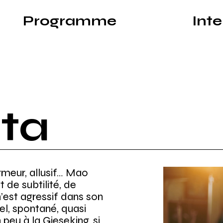
Programme
Int
yon avec les plus grands solistes internationa
ta
armeur, allusif… Mao
t de subtilité, de
n’est agressif dans son
rel, spontané, quasi
 peu à la Gieseking, si