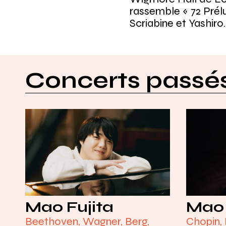
rassemble « 72 Prél
Scriabine et Yashiro.
Concerts passé
Mao Fujita
Mao 
Beethoven, Wagner, Berg,
Chopin, 