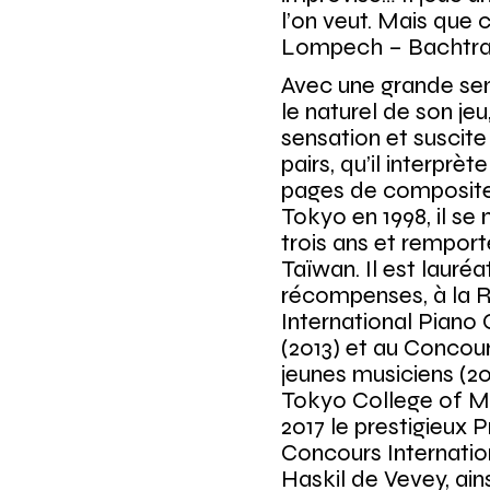
l’on veut. Mais que c
Lompech –
Bachtr
Avec une grande sens
le naturel de son jeu
sensation et suscite
pairs, qu’il interprè
pages de composite
Tokyo en 1998, il se
trois ans et remport
Taïwan. Il est lauréa
récompenses, à la 
International Piano
(2013) et au Concou
jeunes musiciens (20
Tokyo College of Mus
2017 le prestigieux 
Concours Internatio
Haskil de Vevey, ains