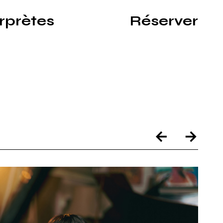
erprètes
Réserver
ux
←
→