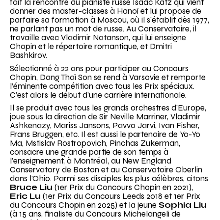
fait la rencontre du pianiste russe Isaac Katz qui vient
donner des master-classes à Hanoï et lui propose de
parfaire sa formation à Moscou, où il s’établit dès 1977,
ne parlant pas un mot de russe. Au Conservatoire, il
travaille avec Vladimir Natanson, qui lui enseigne
Chopin et le répertoire romantique, et Dmitri
Bashkirov.
Sélectionné à 22 ans pour participer au Concours
Chopin, Dang Thaï Son se rend à Varsovie et remporte
l’éminente compétition avec tous les Prix spéciaux.
C’est alors le début d’une carrière internationale.
Il se produit avec tous les grands orchestres d’Europe,
joue sous la direction de Sir Neville Marriner, Vladimir
Ashkenazy, Mariss Jansons, Pavvo Jarvi, Ivan Fisher,
Frans Bruggen, etc. Il est aussi le partenaire de Yo-Yo
Ma, Mstislav Rostropovich, Pinchas Zukerman,
consacre une grande partie de son temps à
l’enseignement, à Montréal, au New England
Conservatory de Boston et au Conservatoire Oberlin
dans l’Ohio. Parmi ses disciples les plus célèbres, citons
Bruce Liu
(1er Prix du Concours Chopin en 2021),
Eric Lu
(1er Prix du Concours Leeds 2018 et 1er Prix
du Concours Chopin en 2025) et la jeune
Sophia Liu
(à 15 ans, finaliste du Concours Michelangeli de