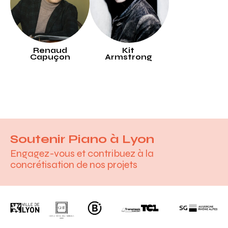
Renaud
Kit
Capuçon
Armstrong
Soutenir Piano à Lyon
Engagez-vous et contribuez à la
concrétisation de nos projets
Ville de Lyon
GHT
B.
Transmusic Concert
TCL
Société généra