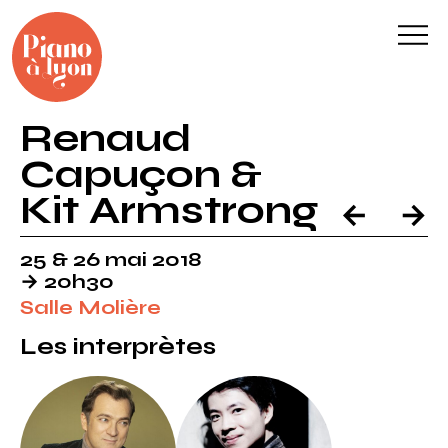
Piano à Lyon
Pr
Concerts de piano et musique de chambre à Lyon avec les p
Renaud
Skip
to
Capuçon &
content
Kit Armstrong
←
→
25 & 26 mai 2018
→ 20h30
Salle Molière
Les interprètes