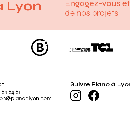
Engagez-vous et 
à Lyon
de nos projets
B.
Transmusic Concert
TCL
ct
Suivre Piano à Lyo
 69 64 61
Instagram
Facebook
tion@pianoalyon.com