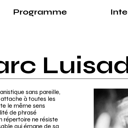
Programme
Int
yon avec les plus grands solistes internationa
rc Luisa
anistique sans pareille,
attache à toutes les
rète le même sens
lité de phrasé
 répertoire ne résiste
sable qui émane de sa