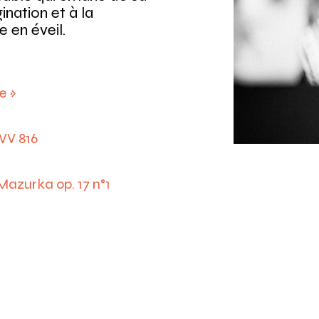
ination et à la
e en éveil.
e »
WV 816
Mazurka op. 17 n°1