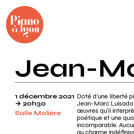
Piano à Lyon
Concerts de piano et musique de chambre à L
Jean-Ma
Skip
to
content
1 décembre 2021
Doté d’une liberté pi
→ 20h30
Jean-Marc Luisada 
œuvres qu’il interp
Salle Molière
poétique et une qua
incomparable. Aucun
au charme indéfinis