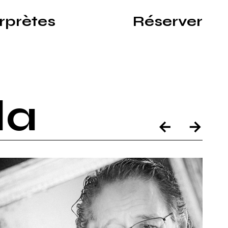
erprètes
Réserver
ux
da
←
→